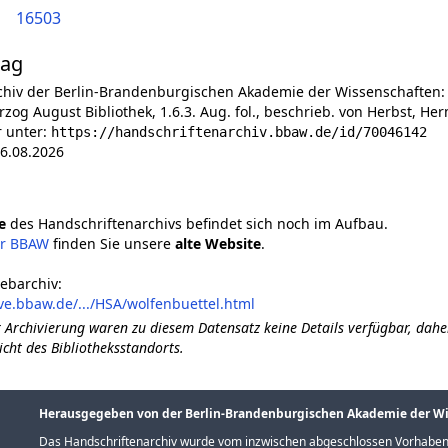
16503
lag
chiv der Berlin-Brandenburgischen Akademie der Wissenschaften:
rzog August Bibliothek, 1.6.3. Aug. fol., beschrieb. von Herbst, He
r unter:
https://handschriftenarchiv.bbaw.de/id/70046142
6.08.2026
e
des Handschriftenarchivs befindet sich noch im Aufbau.
er BBAW
finden Sie unsere
alte Website
.
ebarchiv:
ve.bbaw.de/.../HSA/wolfenbuettel.html
 Archivierung waren zu diesem Datensatz keine Details verfügbar, dahe
icht des Bibliotheksstandorts.
Herausgegeben von der Berlin-Brandenburgischen Akademie der W
Das Handschriftenarchiv wurde vom inzwischen abgeschlossen Vorhaben