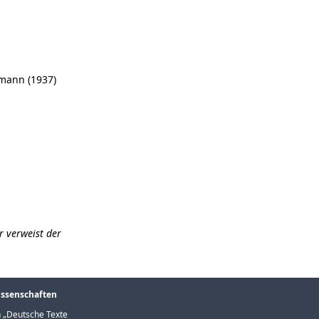
rmann (1937)
r verweist der
issenschaften
 „
Deutsche Texte