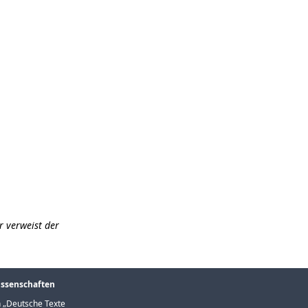
r verweist der
issenschaften
 „
Deutsche Texte