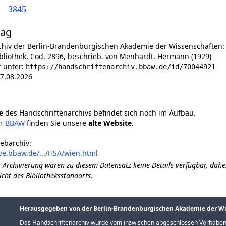
3845
lag
chiv der Berlin-Brandenburgischen Akademie der Wissenschaften:
bliothek, Cod. 2896, beschrieb. von Menhardt, Hermann (1929)
r unter:
https://handschriftenarchiv.bbaw.de/id/70044921
7.08.2026
e
des Handschriftenarchivs befindet sich noch im Aufbau.
er BBAW
finden Sie unsere
alte Website
.
ebarchiv:
ve.bbaw.de/.../HSA/wien.html
 Archivierung waren zu diesem Datensatz keine Details verfügbar, dahe
icht des Bibliotheksstandorts.
Herausgegeben von der Berlin-Brandenburgischen Akademie der W
Das Handschriftenarchiv wurde vom inzwischen abgeschlossen Vorhaben