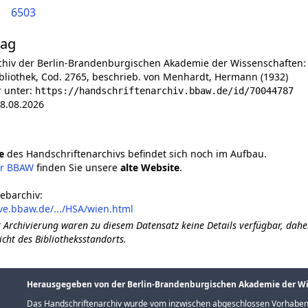
6503
lag
chiv der Berlin-Brandenburgischen Akademie der Wissenschaften:
bliothek, Cod. 2765, beschrieb. von Menhardt, Hermann (1932)
r unter:
https://handschriftenarchiv.bbaw.de/id/70044787
8.08.2026
e
des Handschriftenarchivs befindet sich noch im Aufbau.
er BBAW
finden Sie unsere
alte Website
.
ebarchiv:
ve.bbaw.de/.../HSA/wien.html
 Archivierung waren zu diesem Datensatz keine Details verfügbar, dahe
icht des Bibliotheksstandorts.
Herausgegeben von der Berlin-Brandenburgischen Akademie der W
Das Handschriftenarchiv wurde vom inzwischen abgeschlossen Vorhaben