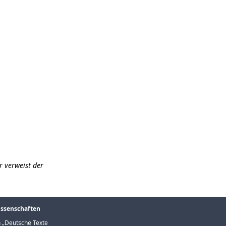
r verweist der
issenschaften
 „
Deutsche Texte