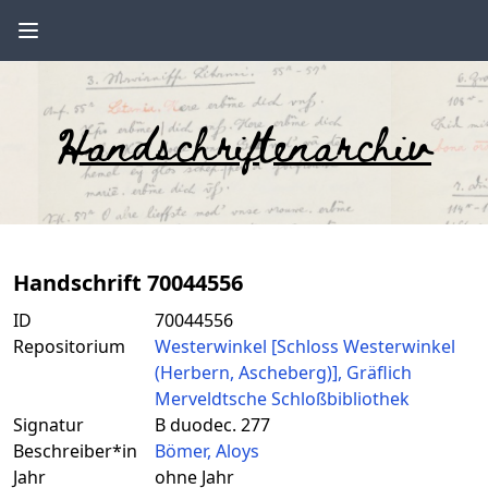
Handschriftenarchiv
Handschrift 70044556
ID
70044556
Repositorium
Westerwinkel [Schloss Westerwinkel
(Herbern, Ascheberg)], Gräflich
Merveldtsche Schloßbibliothek
Signatur
B duodec. 277
Beschreiber*in
Bömer, Aloys
Jahr
ohne Jahr