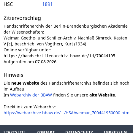
HSC
1891
Zitiervorschlag
Handschriftenarchiv der Berlin-Brandenburgischen Akademie
der Wissenschaften:
Weimar, Goethe- und Schiller-Archiv, Nachlaß Simrock, Kasten
V [c], beschrieb. von Vogtherr, Kurt (1934)
Online verfügbar unter:
https://handschriftenarchiv.bbaw.de/id/70044195
Aufgerufen am 07.08.2026
Hinweis
Die
neue Website
des Handschriftenarchivs befindet sich noch
im Aufbau.
Im
Webarchiv der BBAW
finden Sie unsere
alte Website
.
Direktlink zum Webarchiv:
https://webarchive.bbaw.de/.../HSA/weimar_700441950000.html
STARTSEITE
KONTAKT
DATENSCHUTZ
IMPRESSUM