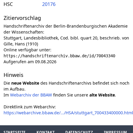
HSC
20176
Zitiervorschlag
Handschriftenarchiv der Berlin-Brandenburgischen Akademie
der Wissenschaften:
Stuttgart, Landesbibliothek, Cod. bibl. quart 20, beschrieb. von
Gille, Hans (1910)
Online verfügbar unter:
https://handschriftenarchiv.bbaw.de/id/70043340
Aufgerufen am 09.08.2026
Hinweis
Die
neue Website
des Handschriftenarchivs befindet sich noch
im Aufbau.
Im
Webarchiv der BBAW
finden Sie unsere
alte Website
.
Direktlink zum Webarchiv:
https://webarchive.bbaw.de/.../HSA/stuttgart_700433400000.htm
STARTSEITE
KONTAKT
DATENSCHUTZ
IMPRESSUM