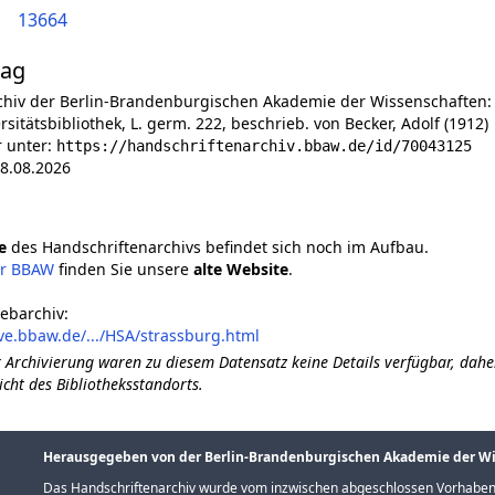
13664
lag
chiv der Berlin-Brandenburgischen Akademie der Wissenschaften:
sitätsbibliothek, L. germ. 222, beschrieb. von Becker, Adolf (1912)
r unter:
https://handschriftenarchiv.bbaw.de/id/70043125
8.08.2026
e
des Handschriftenarchivs befindet sich noch im Aufbau.
er BBAW
finden Sie unsere
alte Website
.
ebarchiv:
ve.bbaw.de/.../HSA/strassburg.html
 Archivierung waren zu diesem Datensatz keine Details verfügbar, dahe
icht des Bibliotheksstandorts.
Herausgegeben von der Berlin-Brandenburgischen Akademie der W
Das Handschriftenarchiv wurde vom inzwischen abgeschlossen Vorhaben