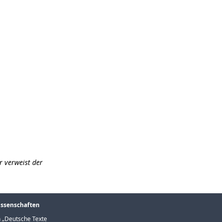
r verweist der
issenschaften
 „
Deutsche Texte