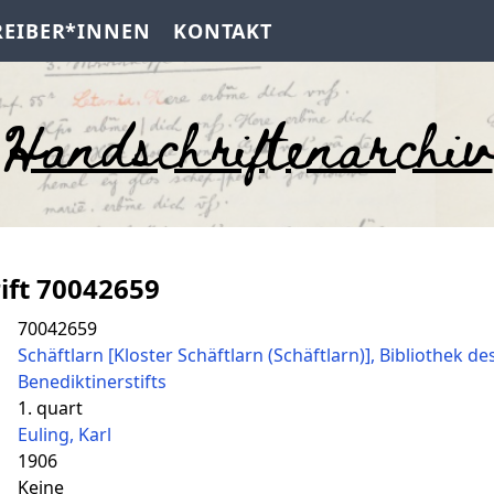
REIBER*INNEN
KONTAKT
Handschriftenarchiv
ift 70042659
70042659
Schäftlarn [Kloster Schäftlarn (Schäftlarn)], Bibliothek de
Benediktinerstifts
1. quart
Euling, Karl
1906
Keine