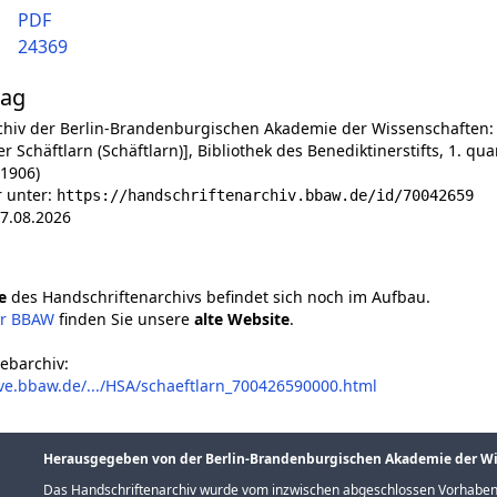
PDF
24369
lag
chiv der Berlin-Brandenburgischen Akademie der Wissenschaften:
er Schäftlarn (Schäftlarn)], Bibliothek des Benediktinerstifts, 1. qua
(1906)
r unter:
https://handschriftenarchiv.bbaw.de/id/70042659
7.08.2026
e
des Handschriftenarchivs befindet sich noch im Aufbau.
er BBAW
finden Sie unsere
alte Website
.
ebarchiv:
ve.bbaw.de/.../HSA/schaeftlarn_700426590000.html
Herausgegeben von der Berlin-Brandenburgischen Akademie der W
Das Handschriftenarchiv wurde vom inzwischen abgeschlossen Vorhaben