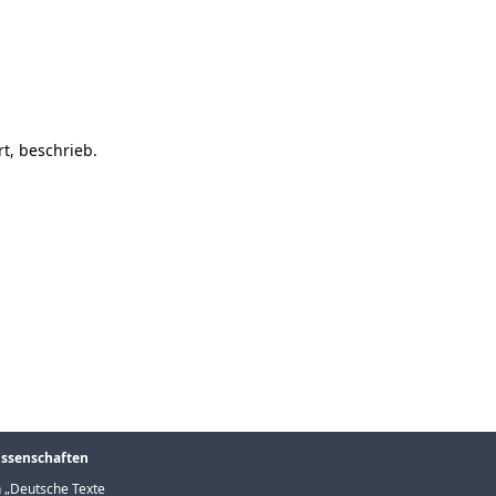
rt, beschrieb.
issenschaften
 „
Deutsche Texte