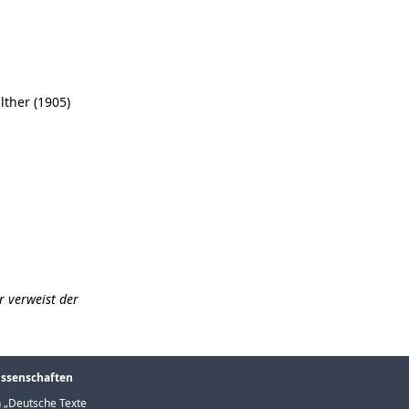
lther (1905)
r verweist der
issenschaften
 „
Deutsche Texte