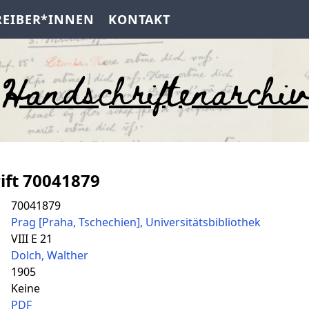
REIBER*INNEN
KONTAKT
Handschriftenarchiv
ift 70041879
70041879
Prag [Praha, Tschechien], Universitätsbibliothek
VIII E 21
Dolch, Walther
1905
Keine
PDF