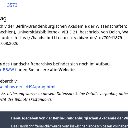
13573
lag
chiv der Berlin-Brandenburgischen Akademie der Wissenschaften:
echien], Universitätsbibliothek, VIII E 21, beschrieb. von Dolch, Wa
r unter:
https://handschriftenarchiv.bbaw.de/id/70041879
7.08.2026
e
des Handschriftenarchivs befindet sich noch im Aufbau.
er BBAW
finden Sie unsere
alte Website
.
ebarchiv:
ve.bbaw.de/.../HSA/prag.html
 Archivierung waren zu diesem Datensatz keine Details verfügbar, dahe
icht des Bibliotheksstandorts.
Herausgegeben von der Berlin-Brandenburgischen Akademie der W
Das Handschriftenarchiv wurde vom inzwischen abgeschlossen Vorhaben