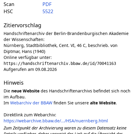
Scan
PDF
HSC
5522
Zitiervorschlag
Handschriftenarchiv der Berlin-Brandenburgischen Akademie
der Wissenschaften:
Nürnberg, Stadtbibliothek, Cent. VI, 46 C, beschrieb. von
Diptmar, Hans (1940)
Online verfügbar unter:
https://handschriftenarchiv.bbaw.de/id/70041163
Aufgerufen am 09.08.2026
Hinweis
Die
neue Website
des Handschriftenarchivs befindet sich noch
im Aufbau.
Im
Webarchiv der BBAW
finden Sie unsere
alte Website
.
Direktlink zum Webarchiv:
https://webarchive.bbaw.de/.../HSA/nuernberg.html
Zum Zeitpunkt der Archivierung waren zu diesem Datensatz keine
Details verfügbar, daher verweist der Link auf die Übersicht des