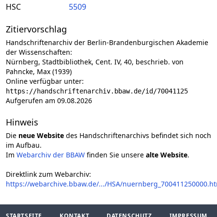
HSC
5509
Zitiervorschlag
Handschriftenarchiv der Berlin-Brandenburgischen Akademie
der Wissenschaften:
Nürnberg, Stadtbibliothek, Cent. IV, 40, beschrieb. von
Pahncke, Max (1939)
Online verfügbar unter:
https://handschriftenarchiv.bbaw.de/id/70041125
Aufgerufen am 09.08.2026
Hinweis
Die
neue Website
des Handschriftenarchivs befindet sich noch
im Aufbau.
Im
Webarchiv der BBAW
finden Sie unsere
alte Website
.
Direktlink zum Webarchiv:
https://webarchive.bbaw.de/.../HSA/nuernberg_700411250000.h
STARTSEITE
KONTAKT
DATENSCHUTZ
IMPRESSUM