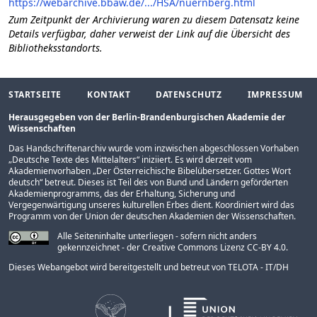
https://webarchive.bbaw.de/.../HSA/nuernberg.html
Zum Zeitpunkt der Archivierung waren zu diesem Datensatz keine
Details verfügbar, daher verweist der Link auf die Übersicht des
Bibliotheksstandorts.
STARTSEITE
KONTAKT
DATENSCHUTZ
IMPRESSUM
Herausgegeben von der Berlin-Brandenburgischen Akademie der
Wissenschaften
Das Handschriftenarchiv wurde vom inzwischen abgeschlossen Vorhaben
„
Deutsche Texte des Mittelalters
“ iniziiert. Es wird derzeit vom
Akademienvorhaben „
Der Österreichische Bibelübersetzer. Gottes Wort
deutsch
“ betreut. Dieses ist Teil des von Bund und Ländern geförderten
Akademienprogramms
, das der Erhaltung, Sicherung und
Vergegenwärtigung unseres kulturellen Erbes dient. Koordiniert wird das
Programm von der
Union der deutschen Akademien der Wissenschaften
.
Alle Seiteninhalte unterliegen - sofern nicht anders
gekennzeichnet - der Creative Commons Lizenz CC-BY 4.0.
Dieses Webangebot wird bereitgestellt und betreut von
TELOTA - IT/DH