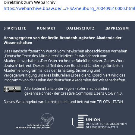
Direktlink zum Webarchiv:
https://webarchive.bbaw.de/.../HSA/neuburg_700409510000.htm
STARTSEITE
KONTAKT
DATENSCHUTZ
IMPRESSUM
Herausgegeben von der Berlin-Brandenburgischen Akademie der
Wissenschaften
Das Handschriftenarchiv wurde vom inzwischen abgeschlossen Vorhaben
„
Deutsche Texte des Mittelalters
“ iniziiert. Es wird derzeit vom
Akademienvorhaben „
Der Österreichische Bibelübersetzer. Gottes Wort
deutsch
“ betreut. Dieses ist Teil des von Bund und Ländern geförderten
Akademienprogramms
, das der Erhaltung, Sicherung und
Vergegenwärtigung unseres kulturellen Erbes dient. Koordiniert wird das
Programm von der
Union der deutschen Akademien der Wissenschaften
.
Alle Seiteninhalte unterliegen - sofern nicht anders
gekennzeichnet - der Creative Commons Lizenz CC-BY 4.0.
Dieses Webangebot wird bereitgestellt und betreut von
TELOTA - IT/DH