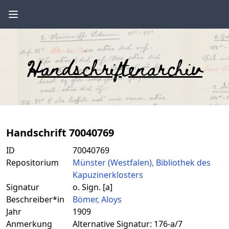
Handschriftenarchiv
Handschrift 70040769
ID
70040769
Repositorium
Münster (Westfalen), Bibliothek des
Kapuzinerklosters
Signatur
o. Sign. [a]
Beschreiber*in
Bömer, Aloys
Jahr
1909
Anmerkung
Alternative Signatur: 176-a/7