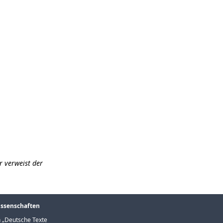
r verweist der
issenschaften
 „
Deutsche Texte