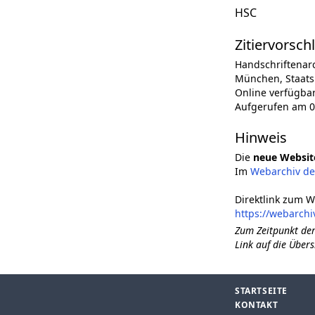
HSC
Zitiervorsch
Handschriftenar
München, Staatsb
Online verfügba
Aufgerufen am 0
Hinweis
Die
neue Websit
Im
Webarchiv d
Direktlink zum W
https://webarch
Zum Zeitpunkt der
Link auf die Übers
STARTSEITE
KONTAKT