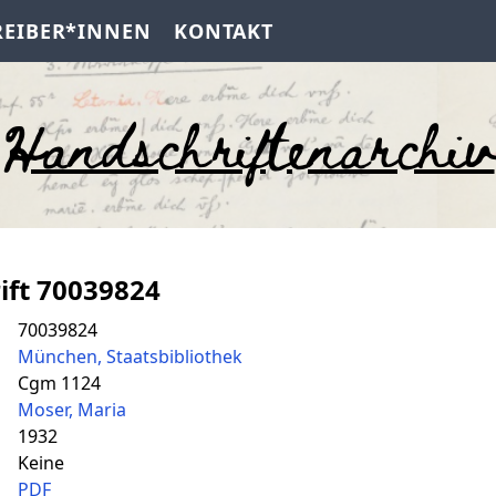
REIBER*INNEN
KONTAKT
Handschriftenarchiv
ift 70039824
70039824
München, Staatsbibliothek
Cgm 1124
Moser, Maria
1932
Keine
PDF