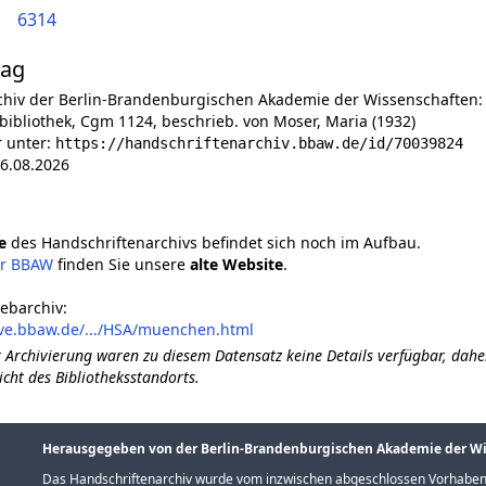
6314
lag
chiv der Berlin-Brandenburgischen Akademie der Wissenschaften:
ibliothek, Cgm 1124, beschrieb. von Moser, Maria (1932)
r unter:
https://handschriftenarchiv.bbaw.de/id/70039824
6.08.2026
e
des Handschriftenarchivs befindet sich noch im Aufbau.
er BBAW
finden Sie unsere
alte Website
.
ebarchiv:
ive.bbaw.de/.../HSA/muenchen.html
 Archivierung waren zu diesem Datensatz keine Details verfügbar, dahe
icht des Bibliotheksstandorts.
Herausgegeben von der Berlin-Brandenburgischen Akademie der W
Das Handschriftenarchiv wurde vom inzwischen abgeschlossen Vorhaben