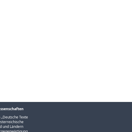
issenschaften
 „
Deutsche Texte
sterreichische
und und Ländern
Vergegenwärtigung