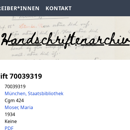
REIBER*INNEN
KONTAKT
Handschriftenarchiv
ift 70039319
70039319
München, Staatsbibliothek
Cgm 424
Moser, Maria
1934
Keine
PDF