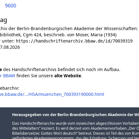
9600
lag
chiv der Berlin-Brandenburgischen Akademie der Wissenschaften:
ibliothek, Cgm 424, beschrieb. von Moser, Maria (1934)
r unter:
https://handschriftenarchiv.bbaw.de/id/70039319
7.08.2026
e
des Handschriftenarchivs befindet sich noch im Aufbau.
er BBAW
finden Sie unsere
alte Website
.
ebarchiv:
ive.bbaw.de/.../HSA/muenchen_700393190000.html
Herausgegeben von der Berlin-Brandenburgischen Akademie der W
Das Handschriftenarchiv wurde vom inzwischen abgeschlossen Vorhaben
des Mittelalters
“ iniziiert. Es wird derzeit vom Akademienvorhaben „
Der Ö
Bibelübersetzer. Gottes Wort deutsch
“ betreut. Dieses ist Teil des von B
geförderten
Akademienprogramms
, das der Erhaltung, Sicherung und 