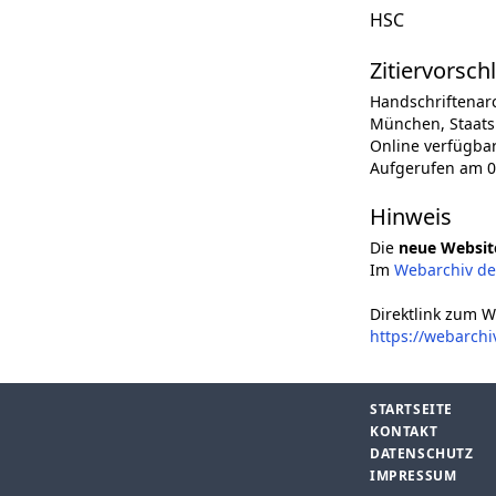
HSC
Zitiervorsch
Handschriftenar
München, Staatsb
Online verfügba
Aufgerufen am 0
Hinweis
Die
neue Websit
Im
Webarchiv d
Direktlink zum W
https://webarch
STARTSEITE
KONTAKT
DATENSCHUTZ
IMPRESSUM