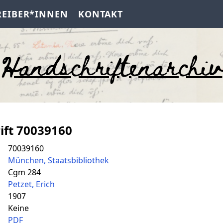
REIBER*INNEN
KONTAKT
Handschriftenarchiv
ift 70039160
70039160
München, Staatsbibliothek
Cgm 284
Petzet, Erich
1907
Keine
PDF