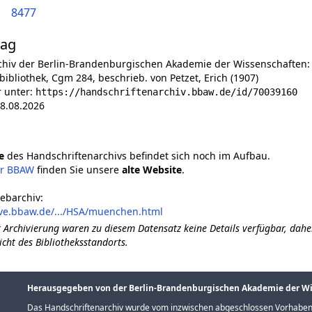
8477
lag
chiv der Berlin-Brandenburgischen Akademie der Wissenschaften:
ibliothek, Cgm 284, beschrieb. von Petzet, Erich (1907)
r unter:
https://handschriftenarchiv.bbaw.de/id/70039160
8.08.2026
e
des Handschriftenarchivs befindet sich noch im Aufbau.
er BBAW
finden Sie unsere
alte Website
.
ebarchiv:
ive.bbaw.de/.../HSA/muenchen.html
 Archivierung waren zu diesem Datensatz keine Details verfügbar, dahe
icht des Bibliotheksstandorts.
Herausgegeben von der Berlin-Brandenburgischen Akademie der W
Das Handschriftenarchiv wurde vom inzwischen abgeschlossen Vorhaben