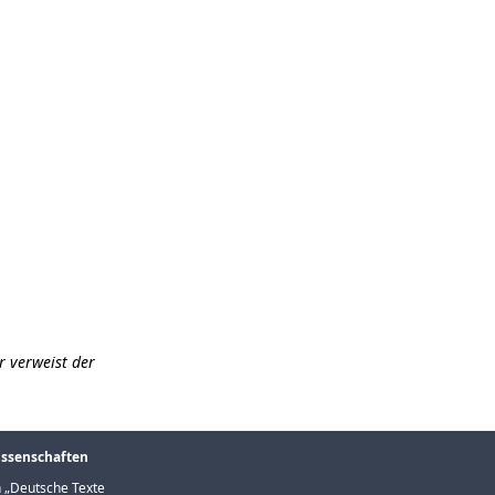
r verweist der
issenschaften
 „
Deutsche Texte