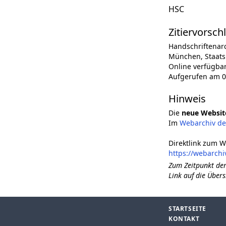
HSC
Zitiervorsch
Handschriftenar
München, Staatsb
Online verfügba
Aufgerufen am 0
Hinweis
Die
neue Websit
Im
Webarchiv d
Direktlink zum W
https://webarch
Zum Zeitpunkt der
Link auf die Übers
STARTSEITE
KONTAKT