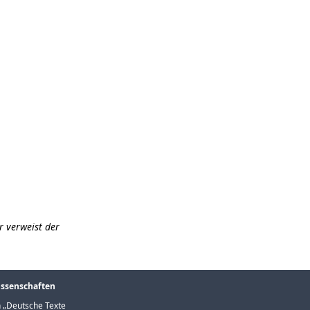
r verweist der
issenschaften
 „
Deutsche Texte