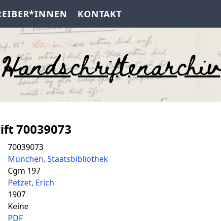
REIBER*INNEN
KONTAKT
Handschriftenarchiv
ift 70039073
70039073
München, Staatsbibliothek
Cgm 197
Petzet, Erich
1907
Keine
PDF