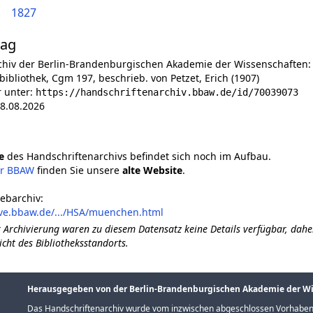
1827
lag
chiv der Berlin-Brandenburgischen Akademie der Wissenschaften:
ibliothek, Cgm 197, beschrieb. von Petzet, Erich (1907)
r unter:
https://handschriftenarchiv.bbaw.de/id/70039073
8.08.2026
e
des Handschriftenarchivs befindet sich noch im Aufbau.
er BBAW
finden Sie unsere
alte Website
.
ebarchiv:
ive.bbaw.de/.../HSA/muenchen.html
 Archivierung waren zu diesem Datensatz keine Details verfügbar, dahe
icht des Bibliotheksstandorts.
Herausgegeben von der Berlin-Brandenburgischen Akademie der W
Das Handschriftenarchiv wurde vom inzwischen abgeschlossen Vorhaben