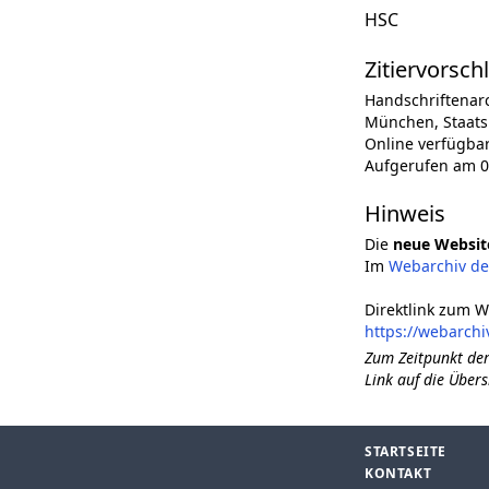
HSC
Zitiervorsch
Handschriftenar
München, Staatsb
Online verfügba
Aufgerufen am 0
Hinweis
Die
neue Websit
Im
Webarchiv d
Direktlink zum W
https://webarch
Zum Zeitpunkt der
Link auf die Übers
STARTSEITE
KONTAKT