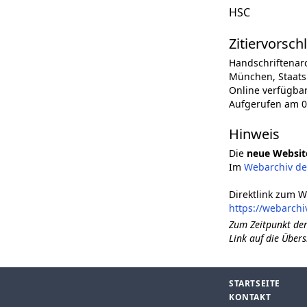
HSC
Zitiervorsch
Handschriftenar
München, Staatsb
Online verfügba
Aufgerufen am 0
Hinweis
Die
neue Websit
Im
Webarchiv d
Direktlink zum W
https://webarch
Zum Zeitpunkt der
Link auf die Übers
STARTSEITE
KONTAKT