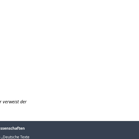
r verweist der
issenschaften
 „
Deutsche Texte