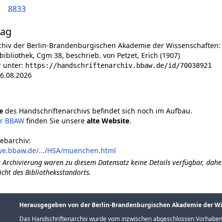
8833
lag
chiv der Berlin-Brandenburgischen Akademie der Wissenschaften:
ibliothek, Cgm 38, beschrieb. von Petzet, Erich (1907)
r unter:
https://handschriftenarchiv.bbaw.de/id/70038921
6.08.2026
e
des Handschriftenarchivs befindet sich noch im Aufbau.
er BBAW
finden Sie unsere
alte Website
.
ebarchiv:
ive.bbaw.de/.../HSA/muenchen.html
 Archivierung waren zu diesem Datensatz keine Details verfügbar, dahe
icht des Bibliotheksstandorts.
Herausgegeben von der Berlin-Brandenburgischen Akademie der W
Das Handschriftenarchiv wurde vom inzwischen abgeschlossen Vorhaben