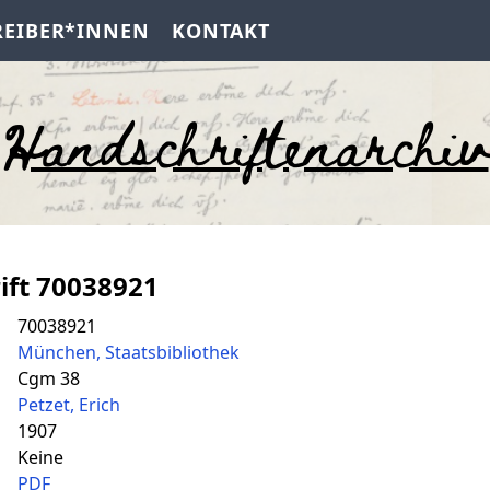
REIBER*INNEN
KONTAKT
Handschriftenarchiv
ift 70038921
70038921
München, Staatsbibliothek
Cgm 38
Petzet, Erich
1907
Keine
PDF