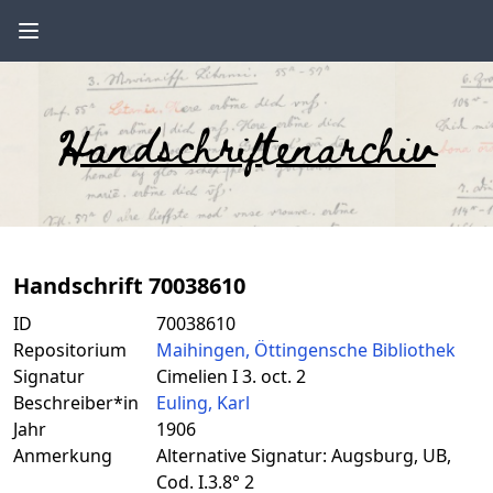
Handschriftenarchiv
Handschrift 70038610
ID
70038610
Repositorium
Maihingen, Öttingensche Bibliothek
Signatur
Cimelien I 3. oct. 2
Beschreiber*in
Euling, Karl
Jahr
1906
Anmerkung
Alternative Signatur: Augsburg, UB,
Cod. I.3.8° 2