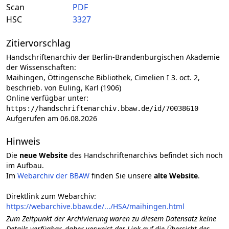
Scan
PDF
HSC
3327
Zitiervorschlag
Handschriftenarchiv der Berlin-Brandenburgischen Akademie
der Wissenschaften:
Maihingen, Öttingensche Bibliothek, Cimelien I 3. oct. 2,
beschrieb. von Euling, Karl (1906)
Online verfügbar unter:
https://handschriftenarchiv.bbaw.de/id/70038610
Aufgerufen am 06.08.2026
Hinweis
Die
neue Website
des Handschriftenarchivs befindet sich noch
im Aufbau.
Im
Webarchiv der BBAW
finden Sie unsere
alte Website
.
Direktlink zum Webarchiv:
https://webarchive.bbaw.de/.../HSA/maihingen.html
Zum Zeitpunkt der Archivierung waren zu diesem Datensatz keine
Details verfügbar, daher verweist der Link auf die Übersicht des