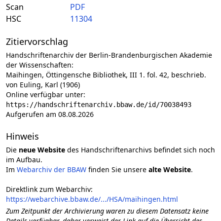
Scan
PDF
HSC
11304
Zitiervorschlag
Handschriftenarchiv der Berlin-Brandenburgischen Akademie
der Wissenschaften:
Maihingen, Öttingensche Bibliothek, III 1. fol. 42, beschrieb.
von Euling, Karl (1906)
Online verfügbar unter:
https://handschriftenarchiv.bbaw.de/id/70038493
Aufgerufen am 08.08.2026
Hinweis
Die
neue Website
des Handschriftenarchivs befindet sich noch
im Aufbau.
Im
Webarchiv der BBAW
finden Sie unsere
alte Website
.
Direktlink zum Webarchiv:
https://webarchive.bbaw.de/.../HSA/maihingen.html
Zum Zeitpunkt der Archivierung waren zu diesem Datensatz keine
Details verfügbar, daher verweist der Link auf die Übersicht des