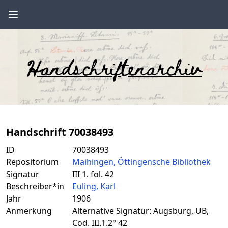
Handschriftenarchiv
Handschrift 70038493
ID
70038493
Repositorium
Maihingen, Öttingensche Bibliothek
Signatur
III 1. fol. 42
Beschreiber*in
Euling, Karl
Jahr
1906
Anmerkung
Alternative Signatur: Augsburg, UB,
Cod. III.1.2° 42