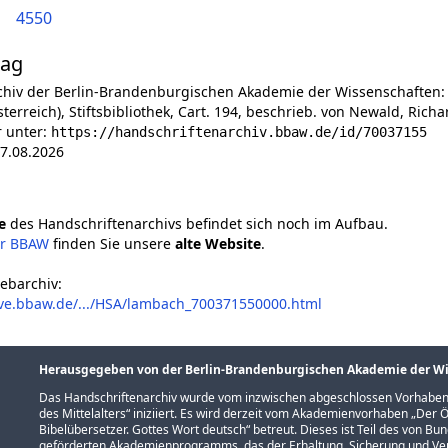
4550
lag
chiv der Berlin-Brandenburgischen Akademie der Wissenschaften:
erreich), Stiftsbibliothek, Cart. 194, beschrieb. von Newald, Richa
r unter:
https://handschriftenarchiv.bbaw.de/id/70037155
7.08.2026
e
des Handschriftenarchivs befindet sich noch im Aufbau.
er BBAW
finden Sie unsere
alte Website
.
ebarchiv:
ive.bbaw.de/.../HSA/lambach_700371550000.html
Herausgegeben von der Berlin-Brandenburgischen Akademie der W
Das Handschriftenarchiv wurde vom inzwischen abgeschlossen Vorhaben
des Mittelalters
“ iniziiert. Es wird derzeit vom Akademienvorhaben „
Der Ö
Bibelübersetzer. Gottes Wort deutsch
“ betreut. Dieses ist Teil des von B
geförderten
Akademienprogramms
, das der Erhaltung, Sicherung und 