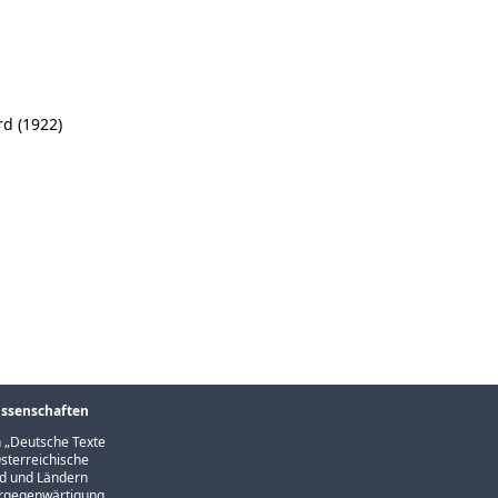
rd (1922)
issenschaften
 „
Deutsche Texte
sterreichische
und und Ländern
Vergegenwärtigung