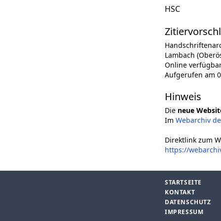
HSC
Zitiervorsch
Handschriftenar
Lambach (Oberöst
Online verfügba
Aufgerufen am 0
Hinweis
Die
neue Websit
Im
Webarchiv d
Direktlink zum W
https://webarch
STARTSEITE
KONTAKT
DATENSCHUTZ
IMPRESSUM