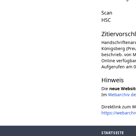
Scan
HSC
Zitiervorsch
Handschriftenar
Königsberg (Preu
beschrieb. von M
Online verfügba
Aufgerufen am 0
Hinweis
Die
neue Websit
Im
Webarchiv d
Direktlink zum W
https://webarch
STARTSEITE