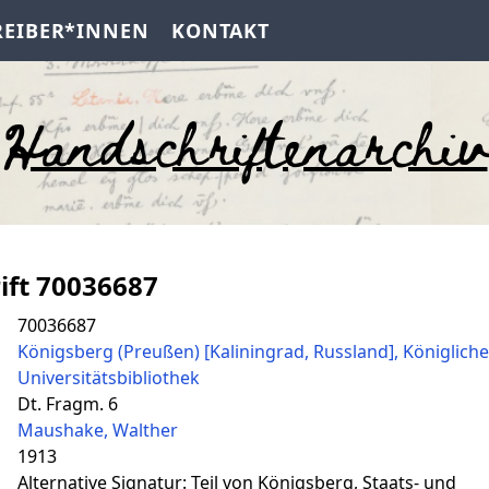
REIBER*INNEN
KONTAKT
Handschriftenarchiv
ift 70036687
70036687
Königsberg (Preußen) [Kaliningrad, Russland], Königlich
Universitätsbibliothek
Dt. Fragm. 6
Maushake, Walther
1913
Alternative Signatur: Teil von Königsberg, Staats- und