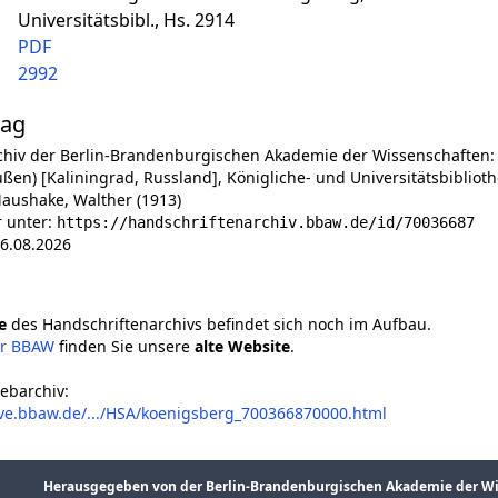
Universitätsbibl., Hs. 2914
PDF
2992
lag
chiv der Berlin-Brandenburgischen Akademie der Wissenschaften:
ßen) [Kaliningrad, Russland], Königliche- und Universitätsbibliothe
aushake, Walther (1913)
r unter:
https://handschriftenarchiv.bbaw.de/id/70036687
6.08.2026
e
des Handschriftenarchivs befindet sich noch im Aufbau.
er BBAW
finden Sie unsere
alte Website
.
ebarchiv:
ive.bbaw.de/.../HSA/koenigsberg_700366870000.html
Herausgegeben von der Berlin-Brandenburgischen Akademie der W