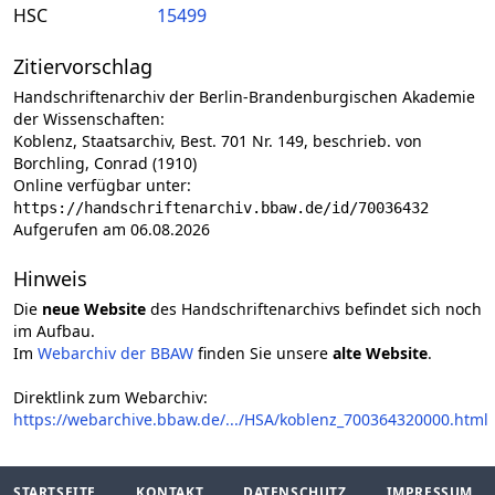
HSC
15499
Zitiervorschlag
Handschriftenarchiv der Berlin-Brandenburgischen Akademie
der Wissenschaften:
Koblenz, Staatsarchiv, Best. 701 Nr. 149, beschrieb. von
Borchling, Conrad (1910)
Online verfügbar unter:
https://handschriftenarchiv.bbaw.de/id/70036432
Aufgerufen am 06.08.2026
Hinweis
Die
neue Website
des Handschriftenarchivs befindet sich noch
im Aufbau.
Im
Webarchiv der BBAW
finden Sie unsere
alte Website
.
Direktlink zum Webarchiv:
https://webarchive.bbaw.de/.../HSA/koblenz_700364320000.html
STARTSEITE
KONTAKT
DATENSCHUTZ
IMPRESSUM