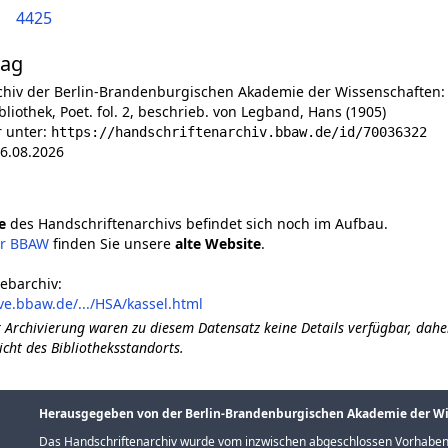
4425
lag
chiv der Berlin-Brandenburgischen Akademie der Wissenschaften:
liothek, Poet. fol. 2, beschrieb. von Legband, Hans (1905)
r unter:
https://handschriftenarchiv.bbaw.de/id/70036322
6.08.2026
e
des Handschriftenarchivs befindet sich noch im Aufbau.
er BBAW
finden Sie unsere
alte Website
.
ebarchiv:
ve.bbaw.de/.../HSA/kassel.html
 Archivierung waren zu diesem Datensatz keine Details verfügbar, dahe
icht des Bibliotheksstandorts.
Herausgegeben von der Berlin-Brandenburgischen Akademie der W
Das Handschriftenarchiv wurde vom inzwischen abgeschlossen Vorhaben