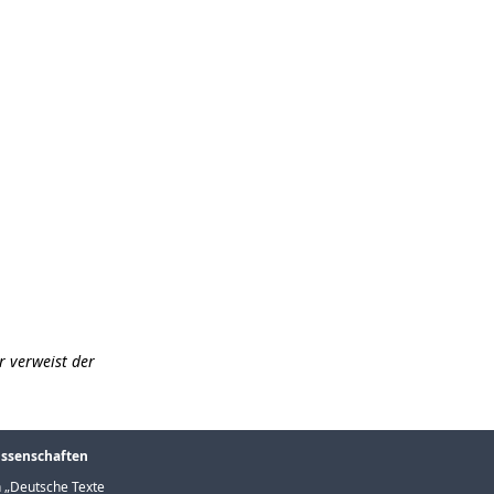
r verweist der
issenschaften
 „
Deutsche Texte