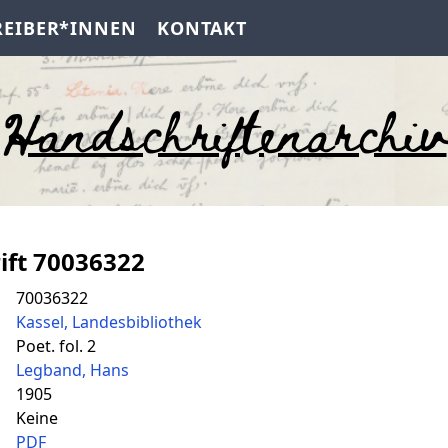
REIBER*INNEN
KONTAKT
Handschriftenarchiv
ift 70036322
70036322
Kassel, Landesbibliothek
Poet. fol. 2
Legband, Hans
1905
Keine
PDF