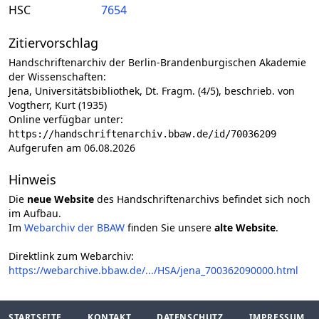
HSC
7654
Zitiervorschlag
Handschriftenarchiv der Berlin-Brandenburgischen Akademie
der Wissenschaften:
Jena, Universitätsbibliothek, Dt. Fragm. (4/5), beschrieb. von
Vogtherr, Kurt (1935)
Online verfügbar unter:
https://handschriftenarchiv.bbaw.de/id/70036209
Aufgerufen am 06.08.2026
Hinweis
Die
neue Website
des Handschriftenarchivs befindet sich noch
im Aufbau.
Im
Webarchiv der BBAW
finden Sie unsere
alte Website
.
Direktlink zum Webarchiv:
https://webarchive.bbaw.de/.../HSA/jena_700362090000.html
STARTSEITE
KONTAKT
DATENSCHUTZ
IMPRESSUM