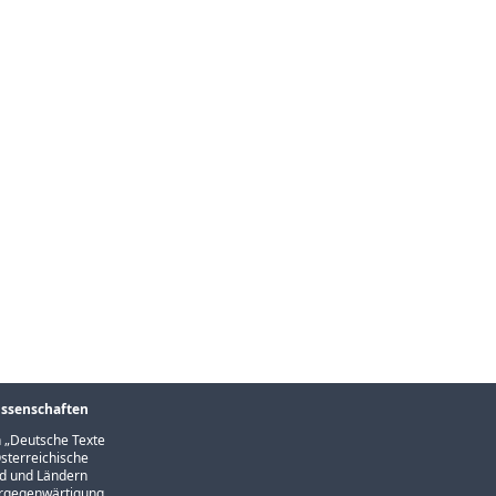
issenschaften
 „
Deutsche Texte
sterreichische
und und Ländern
Vergegenwärtigung