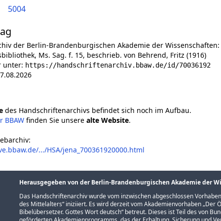
5004
lag
chiv der Berlin-Brandenburgischen Akademie der Wissenschaften:
sbibliothek, Ms. Sag. f. 15, beschrieb. von Behrend, Fritz (1916)
r unter:
https://handschriftenarchiv.bbaw.de/id/70036192
7.08.2026
e
des Handschriftenarchivs befindet sich noch im Aufbau.
er BBAW
finden Sie unsere
alte Website
.
ebarchiv:
ive.bbaw.de/.../HSA/jena_700361920000.html
Herausgegeben von der Berlin-Brandenburgischen Akademie der W
Das Handschriftenarchiv wurde vom inzwischen abgeschlossen Vorhaben
des Mittelalters
“ iniziiert. Es wird derzeit vom Akademienvorhaben „
Der Ö
Bibelübersetzer. Gottes Wort deutsch
“ betreut. Dieses ist Teil des von B
geförderten
Akademienprogramms
, das der Erhaltung, Sicherung und 