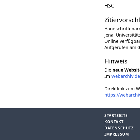
HSC
Zitiervorsch
Handschriftenar
Jena, Universität
Online verfügba
Aufgerufen am 0
Hinweis
Die
neue Websit
Im
Webarchiv d
Direktlink zum W
https://webarch
STARTSEITE
KONTAKT
DATENSCHUTZ
IMPRESSUM