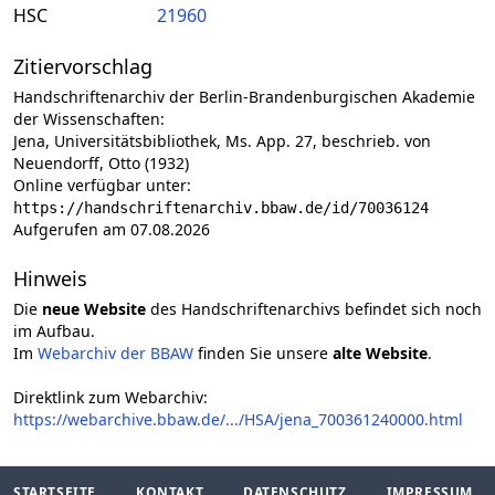
HSC
21960
Zitiervorschlag
Handschriftenarchiv der Berlin-Brandenburgischen Akademie
der Wissenschaften:
Jena, Universitätsbibliothek, Ms. App. 27, beschrieb. von
Neuendorff, Otto (1932)
Online verfügbar unter:
https://handschriftenarchiv.bbaw.de/id/70036124
Aufgerufen am 07.08.2026
Hinweis
Die
neue Website
des Handschriftenarchivs befindet sich noch
im Aufbau.
Im
Webarchiv der BBAW
finden Sie unsere
alte Website
.
Direktlink zum Webarchiv:
https://webarchive.bbaw.de/.../HSA/jena_700361240000.html
STARTSEITE
KONTAKT
DATENSCHUTZ
IMPRESSUM