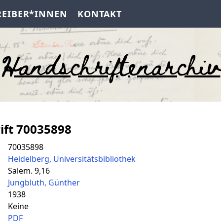
REIBER*INNEN
KONTAKT
Handschriftenarchiv
ift 70035898
70035898
Heidelberg, Universitätsbibliothek
Salem. 9,16
Jungbluth, Günther
1938
Keine
PDF