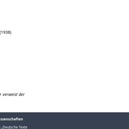
(1938)
r verweist der
issenschaften
 „
Deutsche Texte