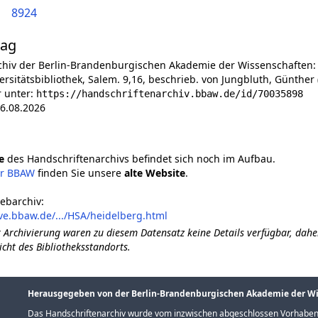
8924
lag
chiv der Berlin-Brandenburgischen Akademie der Wissenschaften:
ersitätsbibliothek, Salem. 9,16, beschrieb. von Jungbluth, Günther 
r unter:
https://handschriftenarchiv.bbaw.de/id/70035898
6.08.2026
e
des Handschriftenarchivs befindet sich noch im Aufbau.
er BBAW
finden Sie unsere
alte Website
.
ebarchiv:
ve.bbaw.de/.../HSA/heidelberg.html
 Archivierung waren zu diesem Datensatz keine Details verfügbar, dahe
icht des Bibliotheksstandorts.
Herausgegeben von der Berlin-Brandenburgischen Akademie der W
Das Handschriftenarchiv wurde vom inzwischen abgeschlossen Vorhaben