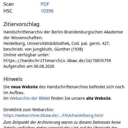
Scan
PDF
HSC
10396
Zitiervorschlag
Handschriftenarchiv der Berlin-Brandenburgischen Akademie
der Wissenschaften:
Heidelberg, Universitätsbibliothek, Cod. pal. germ. 427,
beschrieb. von Jungbluth, Günther (1938)
Online verfügbar unter:
https://handschriftenarchiv.bbaw.de/id/70035759
Aufgerufen am 06.08.2026
Hinweis
Die
neue Website
des Handschriftenarchivs befindet sich noch
im Aufbau.
Im
Webarchiv der BBAW
finden Sie unsere
alte Website
.
Direktlink zum Webarchiv:
https://webarchive.bbaw.de/.../HSA/heidelberg.html
Zum Zeitpunkt der Archivierung waren zu diesem Datensatz keine
Details verfügbar, daher verweist der Link auf die Übersicht des