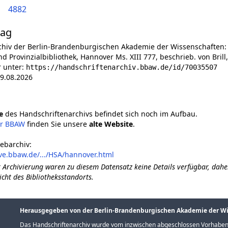
4882
lag
chiv der Berlin-Brandenburgischen Akademie der Wissenschaften:
d Provinzialbibliothek, Hannover Ms. XIII 777, beschrieb. von Brill
r unter:
https://handschriftenarchiv.bbaw.de/id/70035507
9.08.2026
e
des Handschriftenarchivs befindet sich noch im Aufbau.
er BBAW
finden Sie unsere
alte Website
.
ebarchiv:
ve.bbaw.de/.../HSA/hannover.html
 Archivierung waren zu diesem Datensatz keine Details verfügbar, dahe
icht des Bibliotheksstandorts.
Herausgegeben von der Berlin-Brandenburgischen Akademie der W
Das Handschriftenarchiv wurde vom inzwischen abgeschlossen Vorhaben