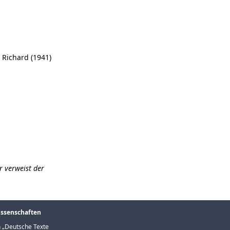
, Richard (1941)
r verweist der
issenschaften
 „
Deutsche Texte