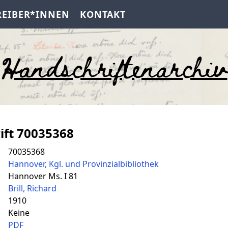
REIBER*INNEN
KONTAKT
Handschriftenarchiv
ift 70035368
70035368
Hannover, Kgl. und Provinzialbibliothek
Hannover Ms. I 81
Brill, Richard
1910
Keine
PDF