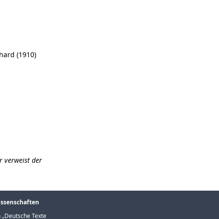
chard (1910)
r verweist der
issenschaften
 „
Deutsche Texte