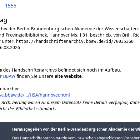
1556
lag
chiv der Berlin-Brandenburgischen Akademie der Wissenschaften:
d Provinzialbibliothek, Hannover Ms. I 81, beschrieb. von Brill, Ri
r unter:
https://handschriftenarchiv.bbaw.de/id/70035368
6.08.2026
e
des Handschriftenarchivs befindet sich noch im Aufbau.
er BBAW
finden Sie unsere
alte Website
.
ebarchiv:
ve.bbaw.de/.../HSA/hannover.html
 Archivierung waren zu diesem Datensatz keine Details verfügbar, dahe
icht des Bibliotheksstandorts.
Herausgegeben von der Berlin-Brandenburgischen Akademie der W
Das Handschriftenarchiv wurde vom inzwischen abgeschlossen Vorhaben