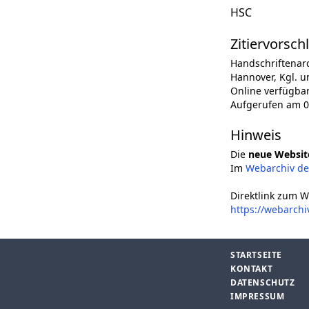
HSC
Zitiervorsch
Handschriftenar
Hannover, Kgl. un
Online verfügba
Aufgerufen am 0
Hinweis
Die
neue Websit
Im
Webarchiv d
Direktlink zum W
https://webarch
STARTSEITE
KONTAKT
DATENSCHUTZ
IMPRESSUM