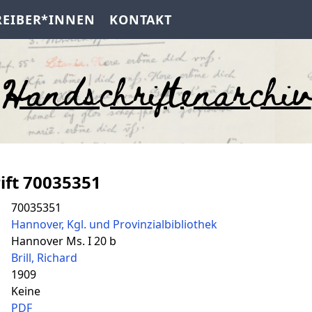
REIBER*INNEN
KONTAKT
Handschriftenarchiv
ift 70035351
70035351
Hannover, Kgl. und Provinzialbibliothek
Hannover Ms. I 20 b
Brill, Richard
1909
Keine
PDF