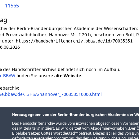
11565
lag
chiv der Berlin-Brandenburgischen Akademie der Wissenschaften:
d Provinzialbibliothek, Hannover Ms. I 20 b, beschrieb. von Brill, 
r unter:
https://handschriftenarchiv.bbaw.de/id/70035351
6.08.2026
e
des Handschriftenarchivs befindet sich noch im Aufbau.
er BBAW
finden Sie unsere
alte Website
.
ebarchiv:
ive.bbaw.de/.../HSA/hannover_700353510000.html
Herausgegeben von der Berlin-Brandenburgischen Akademie der W
Das Handschriftenarchiv wurde vom inzwischen abgeschlossen Vorhaben
des Mittelalters
“ iniziiert. Es wird derzeit vom Akademienvorhaben „
Der Ö
Bibelübersetzer. Gottes Wort deutsch
“ betreut. Dieses ist Teil des von B
geförderten
Akademienprogramms
, das der Erhaltung, Sicherung und 