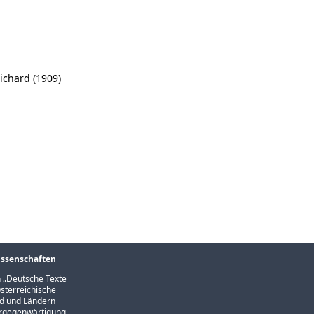
Richard (1909)
issenschaften
 „
Deutsche Texte
sterreichische
und und Ländern
Vergegenwärtigung