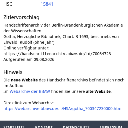
HSC
15841
Zitiervorschlag
Handschriftenarchiv der Berlin-Brandenburgischen Akademie
der Wissenschaften:
Gotha, Herzögliche Bibliothek, Chart. B 1693, beschrieb. von
Ehwald, Rudolf (ohne Jahr)
Online verfügbar unter:
https://handschriftenarchiv.bbaw.de/id/70034723
Aufgerufen am 09.08.2026
Hinweis
Die
neue Website
des Handschriftenarchivs befindet sich noch
im Aufbau.
Im
Webarchiv der BBAW
finden Sie unsere
alte Website
.
Direktlink zum Webarchiv:
https://webarchive.bbaw.de/.../HSA/gotha_700347230000.html
STARTSEITE
KONTAKT
DATENSCHUTZ
IMPRESSUM