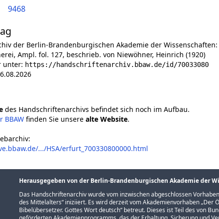
9468
lag
chiv der Berlin-Brandenburgischen Akademie der Wissenschaften:
erei, Ampl. fol. 127, beschrieb. von Niewöhner, Heinrich (1920)
r unter:
https://handschriftenarchiv.bbaw.de/id/70033080
6.08.2026
e
des Handschriftenarchivs befindet sich noch im Aufbau.
er BBAW
finden Sie unsere
alte Website
.
ebarchiv:
ve.bbaw.de/.../HSA/erfurt_700330800000.html
Herausgegeben von der Berlin-Brandenburgischen Akademie der W
Das Handschriftenarchiv wurde vom inzwischen abgeschlossen Vorhaben
des Mittelalters
“ iniziiert. Es wird derzeit vom Akademienvorhaben „
Der Ö
Bibelübersetzer. Gottes Wort deutsch
“ betreut. Dieses ist Teil des von B
geförderten
Akademienprogramms
, das der Erhaltung, Sicherung und 