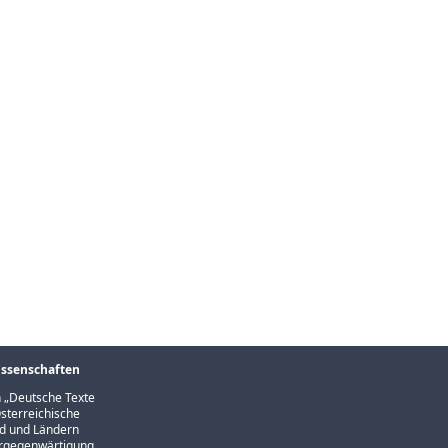
issenschaften
 „
Deutsche Texte
sterreichische
und und Ländern
Vergegenwärtigung