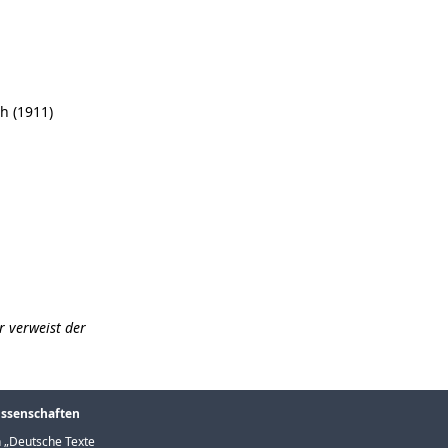
h (1911)
r verweist der
issenschaften
 „
Deutsche Texte