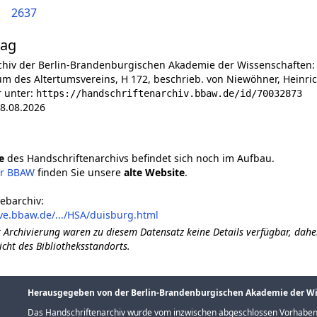
2637
lag
chiv der Berlin-Brandenburgischen Akademie der Wissenschaften:
 des Altertumsvereins, H 172, beschrieb. von Niewöhner, Heinric
r unter:
https://handschriftenarchiv.bbaw.de/id/70032873
8.08.2026
e
des Handschriftenarchivs befindet sich noch im Aufbau.
er BBAW
finden Sie unsere
alte Website
.
ebarchiv:
ve.bbaw.de/.../HSA/duisburg.html
 Archivierung waren zu diesem Datensatz keine Details verfügbar, dahe
icht des Bibliotheksstandorts.
Herausgegeben von der Berlin-Brandenburgischen Akademie der W
Das Handschriftenarchiv wurde vom inzwischen abgeschlossen Vorhaben