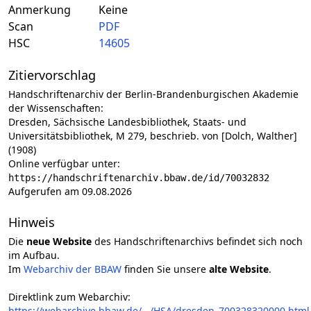
Anmerkung
Keine
Scan
PDF
HSC
14605
Zitiervorschlag
Handschriftenarchiv der Berlin-Brandenburgischen Akademie
der Wissenschaften:
Dresden, Sächsische Landesbibliothek, Staats- und
Universitätsbibliothek, M 279, beschrieb. von [Dolch, Walther]
(1908)
Online verfügbar unter:
https://handschriftenarchiv.bbaw.de/id/70032832
Aufgerufen am 09.08.2026
Hinweis
Die
neue Website
des Handschriftenarchivs befindet sich noch
im Aufbau.
Im
Webarchiv der BBAW
finden Sie unsere
alte Website
.
Direktlink zum Webarchiv:
https://webarchive.bbaw.de/.../HSA/dresden_700328320000.html