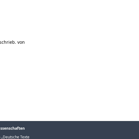
schrieb. von
issenschaften
 „
Deutsche Texte