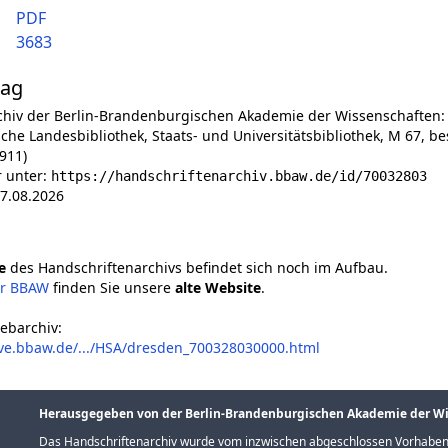
PDF
3683
lag
chiv der Berlin-Brandenburgischen Akademie der Wissenschaften:
che Landesbibliothek, Staats- und Universitätsbibliothek, M 67, be
1911)
r unter:
https://handschriftenarchiv.bbaw.de/id/70032803
7.08.2026
e
des Handschriftenarchivs befindet sich noch im Aufbau.
er BBAW
finden Sie unsere
alte Website
.
ebarchiv:
ive.bbaw.de/.../HSA/dresden_700328030000.html
Herausgegeben von der Berlin-Brandenburgischen Akademie der W
Das Handschriftenarchiv wurde vom inzwischen abgeschlossen Vorhaben