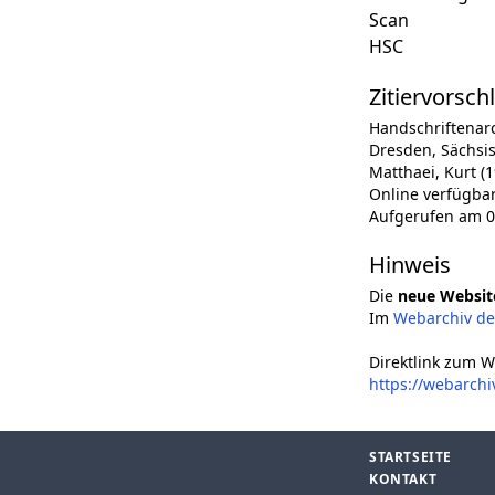
Scan
HSC
Zitiervorsch
Handschriftenar
Dresden, Sächsis
Matthaei, Kurt (
Online verfügba
Aufgerufen am 0
Hinweis
Die
neue Websit
Im
Webarchiv d
Direktlink zum W
https://webarch
STARTSEITE
KONTAKT