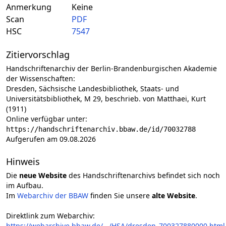
Anmerkung
Keine
Scan
PDF
HSC
7547
Zitiervorschlag
Handschriftenarchiv der Berlin-Brandenburgischen Akademie
der Wissenschaften:
Dresden, Sächsische Landesbibliothek, Staats- und
Universitätsbibliothek, M 29, beschrieb. von Matthaei, Kurt
(1911)
Online verfügbar unter:
https://handschriftenarchiv.bbaw.de/id/70032788
Aufgerufen am 09.08.2026
Hinweis
Die
neue Website
des Handschriftenarchivs befindet sich noch
im Aufbau.
Im
Webarchiv der BBAW
finden Sie unsere
alte Website
.
Direktlink zum Webarchiv:
https://webarchive.bbaw.de/.../HSA/dresden_700327880000.html