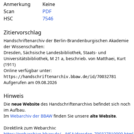
Anmerkung
Keine
Scan
PDF
HSC
7546
Zitiervorschlag
Handschriftenarchiv der Berlin-Brandenburgischen Akademie
der Wissenschaften:
Dresden, Sächsische Landesbibliothek, Staats- und
Universitätsbibliothek, M 21 a, beschrieb. von Matthaei, Kurt
(1911)
Online verfügbar unter:
https://handschriftenarchiv.bbaw.de/id/70032781
Aufgerufen am 09.08.2026
Hinweis
Die
neue Website
des Handschriftenarchivs befindet sich noch
im Aufbau.
Im
Webarchiv der BBAW
finden Sie unsere
alte Website
.
Direktlink zum Webarchiv:
https://webarchive.bbaw.de/.../HSA/dresden_700327810000.html