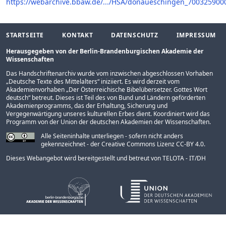
https://webarchive.bbaw.de/.../HSA/donaueschingen_700325900
STARTSEITE
KONTAKT
DATENSCHUTZ
IMPRESSUM
Herausgegeben von der Berlin-Brandenburgischen Akademie der
Wissenschaften
Das Handschriftenarchiv wurde vom inzwischen abgeschlossen Vorhaben
„
Deutsche Texte des Mittelalters
“ iniziiert. Es wird derzeit vom
Akademienvorhaben „
Der Österreichische Bibelübersetzer. Gottes Wort
deutsch
“ betreut. Dieses ist Teil des von Bund und Ländern geförderten
Akademienprogramms
, das der Erhaltung, Sicherung und
Vergegenwärtigung unseres kulturellen Erbes dient. Koordiniert wird das
Programm von der
Union der deutschen Akademien der Wissenschaften
.
Alle Seiteninhalte unterliegen - sofern nicht anders
gekennzeichnet - der Creative Commons Lizenz CC-BY 4.0.
Dieses Webangebot wird bereitgestellt und betreut von
TELOTA - IT/DH