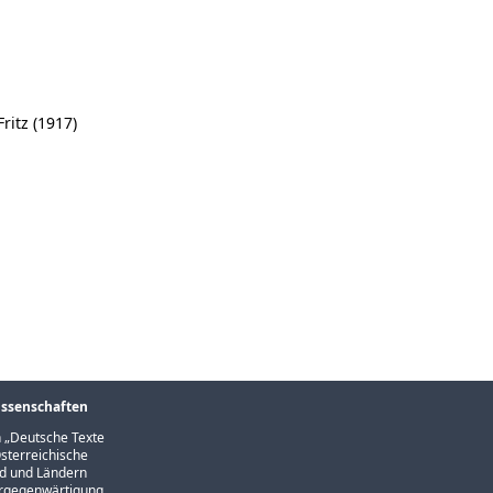
ritz (1917)
issenschaften
 „
Deutsche Texte
sterreichische
und und Ländern
Vergegenwärtigung