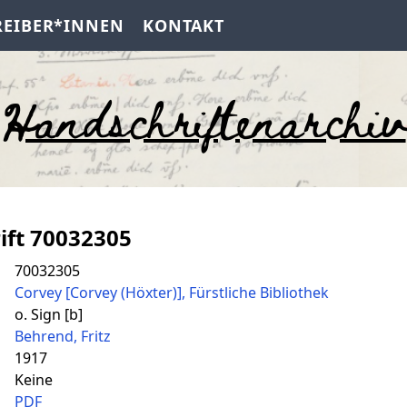
REIBER*INNEN
KONTAKT
Handschriftenarchiv
ift 70032305
70032305
Corvey [Corvey (Höxter)], Fürstliche Bibliothek
o. Sign [b]
Behrend, Fritz
1917
Keine
PDF