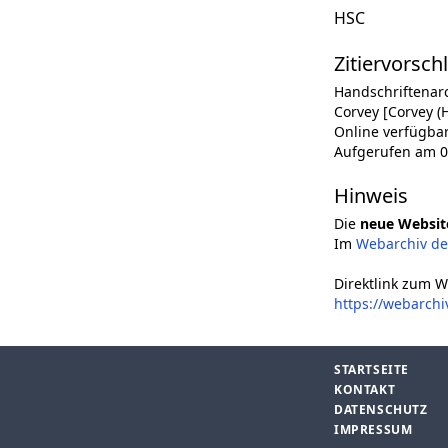
HSC
Zitiervorsch
Handschriftenar
Corvey [Corvey (H
Online verfügba
Aufgerufen am 0
Hinweis
Die
neue Websit
Im
Webarchiv d
Direktlink zum W
https://webarch
STARTSEITE
KONTAKT
DATENSCHUTZ
IMPRESSUM