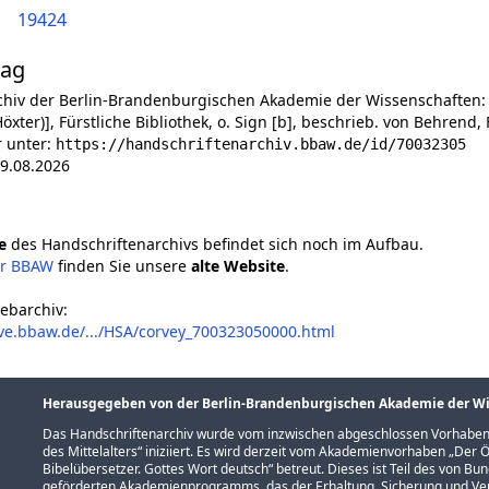
19424
lag
chiv der Berlin-Brandenburgischen Akademie der Wissenschaften:
öxter)], Fürstliche Bibliothek, o. Sign [b], beschrieb. von Behrend, F
r unter:
https://handschriftenarchiv.bbaw.de/id/70032305
9.08.2026
e
des Handschriftenarchivs befindet sich noch im Aufbau.
er BBAW
finden Sie unsere
alte Website
.
ebarchiv:
ive.bbaw.de/.../HSA/corvey_700323050000.html
Herausgegeben von der Berlin-Brandenburgischen Akademie der W
Das Handschriftenarchiv wurde vom inzwischen abgeschlossen Vorhaben
des Mittelalters
“ iniziiert. Es wird derzeit vom Akademienvorhaben „
Der Ö
Bibelübersetzer. Gottes Wort deutsch
“ betreut. Dieses ist Teil des von B
geförderten
Akademienprogramms
, das der Erhaltung, Sicherung und 