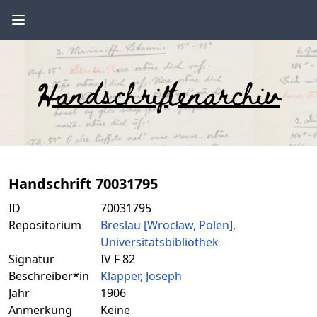
Handschriftenarchiv
Handschrift 70031795
ID
70031795
Repositorium
Breslau [Wrocław, Polen],
Universitätsbibliothek
Signatur
IV F 82
Beschreiber*in
Klapper, Joseph
Jahr
1906
Anmerkung
Keine