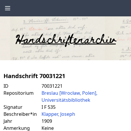
Handschriftenarchiv
Handschrift 70031221
ID
70031221
Repositorium
Breslau [Wrocław, Polen],
Universitätsbibliothek
Signatur
I F 535
Beschreiber*in
Klapper, Joseph
Jahr
1909
Anmerkung
Keine