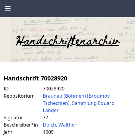
Handschriftenarchiv
Handschrift 70028920
ID
70028920
Repositorium
Braunau (Böhmen) [Broumov,
Tschechien], Sammlung Eduard
Langer
Signatur
77
Beschreiber*in
Dolch, Walther
Jahr
1909