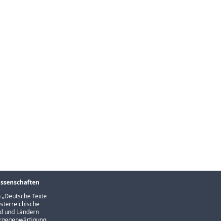
issenschaften
 „
Deutsche Texte
sterreichische
und und Ländern
Vergegenwärtigung