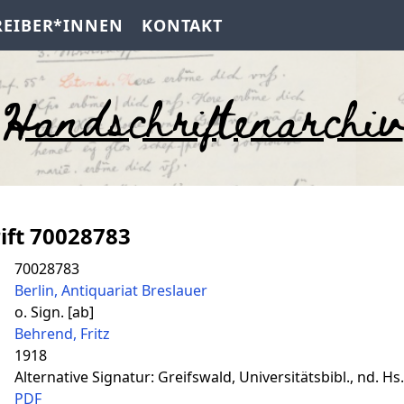
REIBER*INNEN
KONTAKT
Handschriftenarchiv
ift 70028783
70028783
Berlin, Antiquariat Breslauer
o. Sign. [ab]
Behrend, Fritz
1918
Alternative Signatur: Greifswald, Universitätsbibl., nd. Hs
PDF