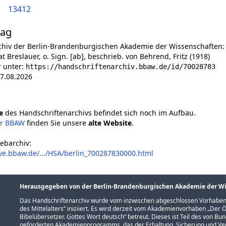
13412
lag
chiv der Berlin-Brandenburgischen Akademie der Wissenschaften:
at Breslauer, o. Sign. [ab], beschrieb. von Behrend, Fritz (1918)
r unter:
https://handschriftenarchiv.bbaw.de/id/70028783
7.08.2026
e
des Handschriftenarchivs befindet sich noch im Aufbau.
er BBAW
finden Sie unsere
alte Website
.
ebarchiv:
ve.bbaw.de/.../HSA/berlin_700287830000.html
Herausgegeben von der Berlin-Brandenburgischen Akademie der W
Das Handschriftenarchiv wurde vom inzwischen abgeschlossen Vorhaben
des Mittelalters
“ iniziiert. Es wird derzeit vom Akademienvorhaben „
Der Ö
Bibelübersetzer. Gottes Wort deutsch
“ betreut. Dieses ist Teil des von B
geförderten
Akademienprogramms
, das der Erhaltung, Sicherung und 