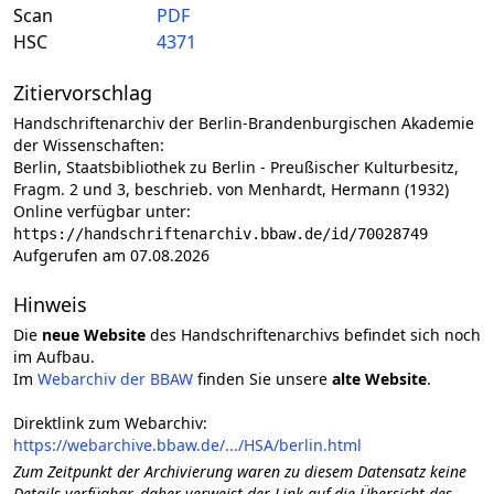
Scan
PDF
HSC
4371
Zitiervorschlag
Handschriftenarchiv der Berlin-Brandenburgischen Akademie
der Wissenschaften:
Berlin, Staatsbibliothek zu Berlin - Preußischer Kulturbesitz,
Fragm. 2 und 3, beschrieb. von Menhardt, Hermann (1932)
Online verfügbar unter:
https://handschriftenarchiv.bbaw.de/id/70028749
Aufgerufen am 07.08.2026
Hinweis
Die
neue Website
des Handschriftenarchivs befindet sich noch
im Aufbau.
Im
Webarchiv der BBAW
finden Sie unsere
alte Website
.
Direktlink zum Webarchiv:
https://webarchive.bbaw.de/.../HSA/berlin.html
Zum Zeitpunkt der Archivierung waren zu diesem Datensatz keine
Details verfügbar, daher verweist der Link auf die Übersicht des