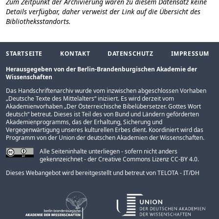
Zum Zeitpunkt der Archivierung waren zu diesem Datensatz keine
Details verfügbar, daher verweist der Link auf die Übersicht des
Bibliotheksstandorts.
STARTSEITE
KONTAKT
DATENSCHUTZ
IMPRESSUM
Herausgegeben von der Berlin-Brandenburgischen Akademie der
Wissenschaften
Das Handschriftenarchiv wurde vom inzwischen abgeschlossen Vorhaben
„
Deutsche Texte des Mittelalters
“ iniziiert. Es wird derzeit vom
Akademienvorhaben „
Der Österreichische Bibelübersetzer. Gottes Wort
deutsch
“ betreut. Dieses ist Teil des von Bund und Ländern geförderten
Akademienprogramms
, das der Erhaltung, Sicherung und
Vergegenwärtigung unseres kulturellen Erbes dient. Koordiniert wird das
Programm von der
Union der deutschen Akademien der Wissenschaften
.
Alle Seiteninhalte unterliegen - sofern nicht anders
gekennzeichnet - der Creative Commons Lizenz CC-BY 4.0.
Dieses Webangebot wird bereitgestellt und betreut von
TELOTA - IT/DH