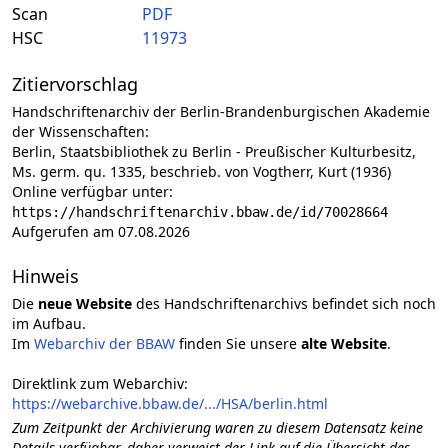
Scan
PDF
HSC
11973
Zitiervorschlag
Handschriftenarchiv der Berlin-Brandenburgischen Akademie
der Wissenschaften:
Berlin, Staatsbibliothek zu Berlin - Preußischer Kulturbesitz,
Ms. germ. qu. 1335, beschrieb. von Vogtherr, Kurt (1936)
Online verfügbar unter:
https://handschriftenarchiv.bbaw.de/id/70028664
Aufgerufen am 07.08.2026
Hinweis
Die
neue Website
des Handschriftenarchivs befindet sich noch
im Aufbau.
Im
Webarchiv der BBAW
finden Sie unsere
alte Website
.
Direktlink zum Webarchiv:
https://webarchive.bbaw.de/.../HSA/berlin.html
Zum Zeitpunkt der Archivierung waren zu diesem Datensatz keine
Details verfügbar, daher verweist der Link auf die Übersicht des