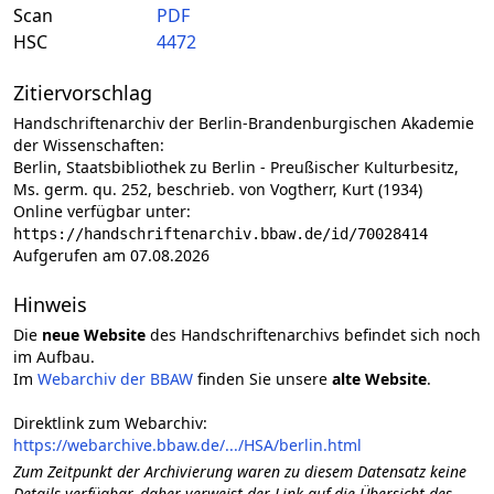
Scan
PDF
HSC
4472
Zitiervorschlag
Handschriftenarchiv der Berlin-Brandenburgischen Akademie
der Wissenschaften:
Berlin, Staatsbibliothek zu Berlin - Preußischer Kulturbesitz,
Ms. germ. qu. 252, beschrieb. von Vogtherr, Kurt (1934)
Online verfügbar unter:
https://handschriftenarchiv.bbaw.de/id/70028414
Aufgerufen am 07.08.2026
Hinweis
Die
neue Website
des Handschriftenarchivs befindet sich noch
im Aufbau.
Im
Webarchiv der BBAW
finden Sie unsere
alte Website
.
Direktlink zum Webarchiv:
https://webarchive.bbaw.de/.../HSA/berlin.html
Zum Zeitpunkt der Archivierung waren zu diesem Datensatz keine
Details verfügbar, daher verweist der Link auf die Übersicht des